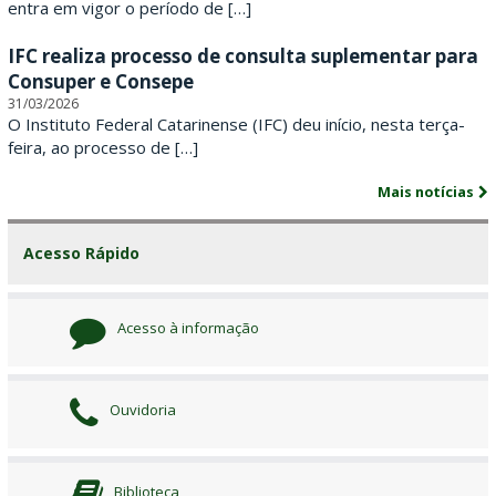
r
entra em vigor o período de […]
i
IFC realiza processo de consulta suplementar para
Consuper e Consepe
n
31/03/2026
O Instituto Federal Catarinense (IFC) deu início, nesta terça-
e
feira, ao processo de […]
n
Mais notícias
s
Acesso Rápido
e
Acesso à informação
Ouvidoria
Biblioteca