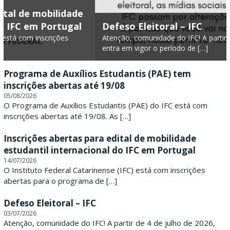
F
Defeso Eleitoral – IFC
e
Atenção, comunidade do IFC! A partir de 4 de julho de 2026,
entra em vigor o período de […]
d
e
Programa de Auxílios Estudantis (PAE) tem
inscrições abertas até 19/08
r
05/08/2026
O Programa de Auxílios Estudantis (PAE) do IFC está com
a
inscrições abertas até 19/08. As […]
l
Inscrições abertas para edital de mobilidade
estudantil internacional do IFC em Portugal
C
14/07/2026
O Instituto Federal Catarinense (IFC) está com inscrições
a
abertas para o programa de […]
t
Defeso Eleitoral – IFC
a
03/07/2026
Atenção, comunidade do IFC! A partir de 4 de julho de 2026,