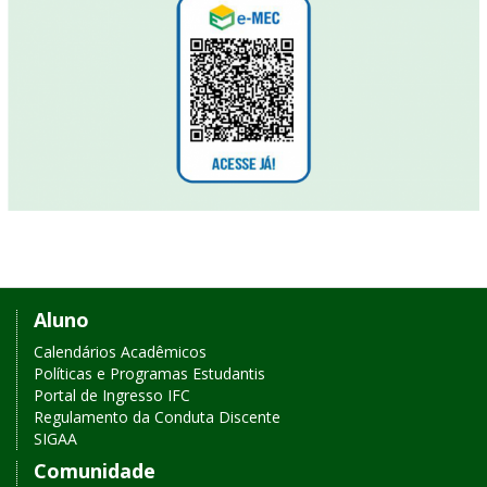
Links
Aluno
de
Calendários Acadêmicos
Políticas e Programas Estudantis
acesso
Portal de Ingresso IFC
Regulamento da Conduta Discente
rápido
SIGAA
Comunidade