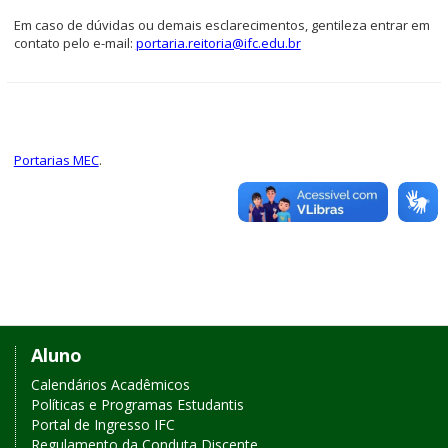
Em caso de dúvidas ou demais esclarecimentos, gentileza entrar em
contato pelo e-mail:
portaria.reitoria@ifc.edu.br
Portarias MEC
.
Links
Aluno
de
Calendários Acadêmicos
Políticas e Programas Estudantis
acesso
Portal de Ingresso IFC
Regulamento da Conduta Discente