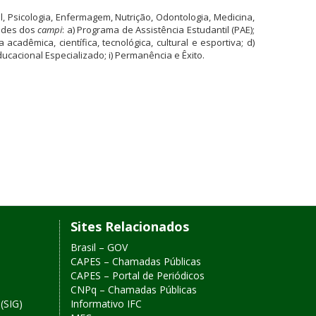
, Psicologia, Enfermagem, Nutrição, Odontologia, Medicina,
dades dos
campi
: a) Programa de Assistência Estudantil (PAE);
cadêmica, científica, tecnológica, cultural e esportiva; d)
ducacional Especializado; i) Permanência e Êxito.
Sites Relacionados
Brasil – GOV
CAPES – Chamadas Públicas
CAPES – Portal de Periódicos
CNPq – Chamadas Públicas
(SIG)
Informativo IFC