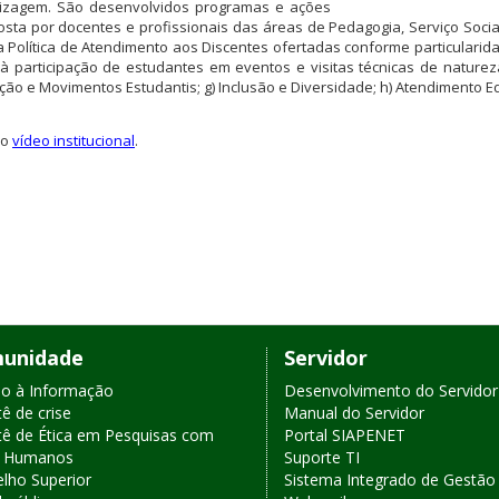
dizagem. São desenvolvidos programas e ações
osta por docentes e profissionais das áreas de Pedagogia, Serviço Social
 Política de Atendimento aos Discentes ofertadas conforme particulari
o à participação de estudantes em eventos e visitas técnicas de natureza a
zação e Movimentos Estudantis; g) Inclusão e Diversidade; h) Atendimento E
ao
vídeo institucional
.
unidade
Servidor
o à Informação
Desenvolvimento do Servidor
ê de crise
Manual do Servidor
ê de Ética em Pesquisas com
Portal SIAPENET
s Humanos
Suporte TI
lho Superior
Sistema Integrado de Gestão 