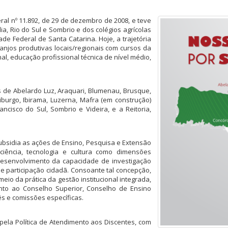
deral nº 11.892, de 29 de dezembro de 2008, e teve
a, Rio do Sul e Sombrio e dos colégios agrícolas
ade Federal de Santa Catarina.
Hoje,
a
trajetória
anjos produtivas locais/regionais com cursos da
nal, educação profissional técnica de nível médio,
es de Abelardo Luz, Araquari, Blumenau, Brusque,
burgo, Ibirama, Luzerna, Mafra (em construção)
ncisco do Sul, Sombrio e Videira, e a Reitoria,
ubsidia as ações de Ensino, Pesquisa e Extensão
 ciência, tecnologia e cultura como dimensões
esenvolvimento da capacidade de investigação
l e participação cidadã. Consoante tal concepção,
eio da prática da gestão institucional integrada,
junto ao Conselho Superior, Conselho de Ensino
ês e comissões específicas.
ela Política de Atendimento aos Discentes, com