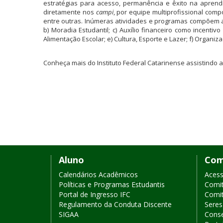
estratégias para acesso, permanência e êxito na apren
diretamente nos
campi
, por equipe multiprofissional comp
entre outras. Inúmeras atividades e programas compõem a
b) Moradia Estudantil; c) Auxílio financeiro como incentiv
Alimentação Escolar; e) Cultura, Esporte e Lazer; f) Organi
Conheça mais do Instituto Federal Catarinense assistindo 
Links
Aluno
Com
de
Calendários Acadêmicos
Acess
Políticas e Programas Estudantis
Comit
acesso
Portal de Ingresso IFC
Comit
Regulamento da Conduta Discente
Sere
rápido
SIGAA
Conse