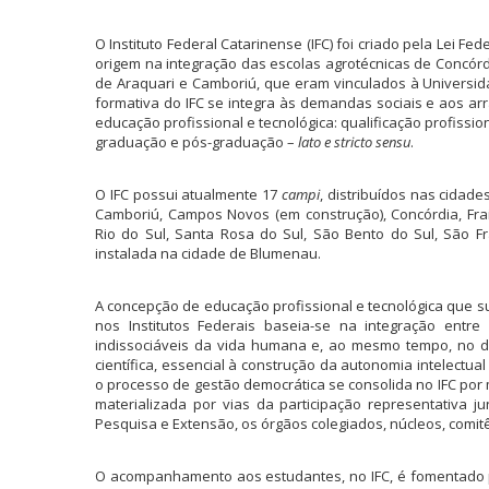
O Instituto Federal Catarinense (IFC) foi criado pela Lei Fe
origem na integração das escolas agrotécnicas de Concórdi
de Araquari e Camboriú, que eram vinculados à Universid
formativa do IFC se integra às demandas sociais e aos arr
educação profissional e tecnológica: qualificação profissio
graduação e pós-graduação –
lato e stricto sensu
.
O
IFC
possui atualmente 17
campi
, distribuídos nas cidad
Camboriú, Campos Novos (em construção), Concórdia, Frai
Rio do Sul, Santa Rosa do Sul, São Bento do Sul, São Fra
instalada na cidade de Blumenau.
A concepção de educação profissional e tecnológica que s
nos Institutos Federais baseia-se na integração entre
indissociáveis da vida humana e, ao mesmo tempo, no d
científica, essencial à construção da autonomia intelectua
o processo de gestão democrática se consolida no IFC por m
materializada por vias da participação representativa 
Pesquisa e Extensão, os órgãos colegiados, núcleos, comit
O acompanhamento aos estudantes, no IFC, é fomentado p