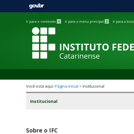
Barra
Ir para o conteúdo
1
Ir para o menu principal
2
Ir para a bus
de
acessibilidade
Você está aqui:
Página inicial
> Institucional
Institucional
Sobre o IFC