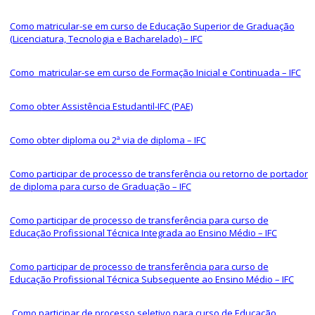
Como matricular-se em curso de Educação Superior de Graduação
(Licenciatura, Tecnologia e Bacharelado) – IFC
Como
matricular-se em curso de Formação Inicial e Continuada – IFC
Como o
bter Assistência Estudantil-IFC (PAE)
Como obter diploma ou 2ª via de diploma – IFC
Como participar de processo de transferência ou retorno de portador
de diploma para curso de Graduação – IFC
Como participar de processo de transferência para curso de
Educação Profissional Técnica Integrada ao Ensino Médio – IFC
Como participar de processo de transferência para curso de
Educação Profissional Técnica Subsequente ao Ensino Médio – IFC
Como
participar de processo seletivo para curso de Educação