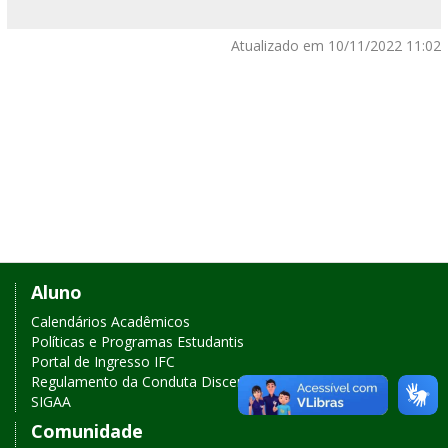
Atualizado em 10/11/2022 11:02
Links
Aluno
de
Calendários Acadêmicos
Políticas e Programas Estudantis
acesso
Portal de Ingresso IFC
Regulamento da Conduta Discente
rápido
SIGAA
Comunidade