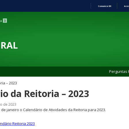
Comunica BR
Ace
Ir
para
ca
3
o
conteúdo
Perguntas 
ria – 2023
io da Reitoria – 2023
ho de 2023
1 de janeiro o Calendário de Atividades da Reitoria para 2023.
endário Reitoria 2023