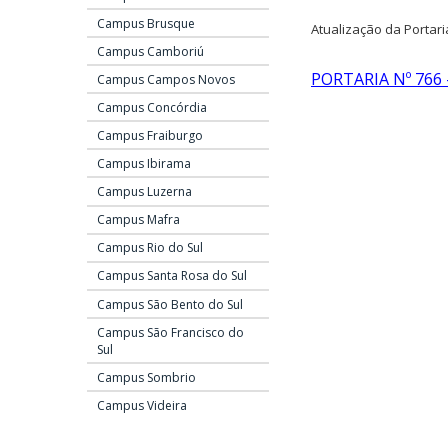
o
Campus Brusque
m
Atualização da Portari
e
Campus Camboriú
n
PORTARIA Nº 766 –
Campus Campos Novos
u
p
Campus Concórdia
r
Campus Fraiburgo
i
Campus Ibirama
n
c
Campus Luzerna
i
Campus Mafra
p
a
Campus Rio do Sul
l
Campus Santa Rosa do Sul
Campus São Bento do Sul
Campus São Francisco do
Sul
Campus Sombrio
Campus Videira