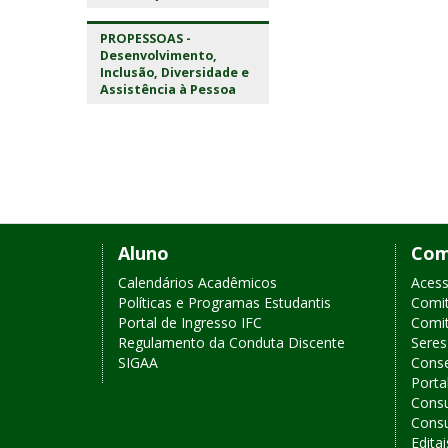
PROPESSOAS -
Desenvolvimento,
Inclusão, Diversidade e
Assistência à Pessoa
I
n
í
c
Links
i
o
Aluno
Com
de
d
Calendários Acadêmicos
Acess
o
Políticas e Programas Estudantis
Comit
acesso
c
Portal de Ingresso IFC
Comit
o
Regulamento da Conduta Discente
Sere
rápido
n
SIGAA
Conse
t
Porta
e
Consu
ú
Consu
d
Editai
o