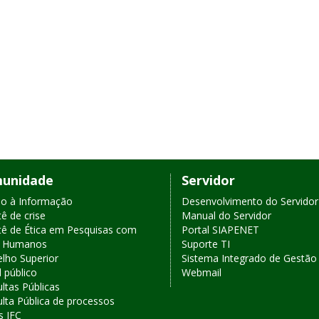
unidade
Servidor
o à Informação
Desenvolvimento do Servidor
ê de crise
Manual do Servidor
ê de Ética em Pesquisas com
Portal SIAPENET
s Humanos
Suporte TI
lho Superior
Sistema Integrado de Gestão 
l público
Webmail
ltas Públicas
lta Pública de processos
s IFC