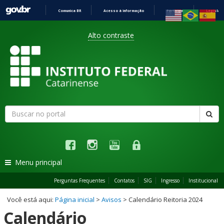
Comunica BR
Acesso à informação
Participe
Legislaç
Ir
Barra
para
Alto contraste
o
conteúdo
de
acessibilidade
Formulário
Busca
Faz
de
Links
busca
Instagram
Facebook
Youtube
Restrito
sociais
Menu principal
Perguntas Frequentes
Contatos
SIG
Ingresso
Institucional
Você está aqui:
Página inicial
>
Avisos
> Calendário Reitoria 2024
Calendário