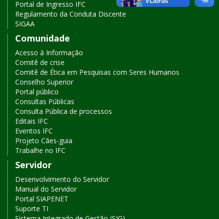
acesso
Portal de Ingresso IFC
o
o
Regulamento da Conduta Discente
rápido
m
c
SIGAA
e
o
n
n
Comunidade
u
t
Acesso à Informação
p
e
Comitê de crise
r
ú
Comitê de Ética em Pesquisas com Seres Humanos
i
d
Conselho Superior
n
o
Portal público
c
Consultas Públicas
i
Consulta Pública de processos
p
Editais IFC
a
Eventos IFC
l
Projeto Cães-guia
Trabalhe no IFC
Servidor
Desenvolvimento do Servidor
Manual do Servidor
Portal SIAPENET
Suporte TI
Sistema Integrado de Gestão (SIG)