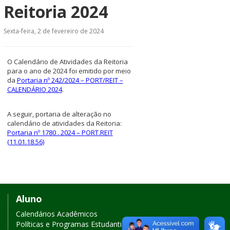
Reitoria 2024
Sexta-feira, 2 de fevereiro de 2024
O Calendário de Atividades da Reitoria
para o ano de 2024 foi emitido por meio
da
Portaria nº 242/2024 – PORT/REIT –
CALENDÁRIO 2024
.
A seguir, portaria de alteração no
calendário de atividades da Reitoria:
Portaria nº 1780 . 2024 – PORT.REIT
(11.01.18.56)
I
I
n
n
Links
í
í
c
c
Aluno
de
i
i
Calendários Acadêmicos
o
o
Políticas e Programas Estudantis
d
d