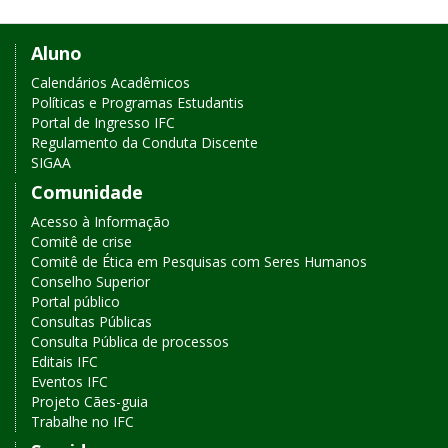
n
n
Links
í
í
c
c
Aluno
de
i
i
Calendários Acadêmicos
o
o
Políticas e Programas Estudantis
acesso
d
d
Portal de Ingresso IFC
o
o
Regulamento da Conduta Discente
rápido
m
c
SIGAA
e
o
n
n
Comunidade
u
t
Acesso à Informação
p
e
Comitê de crise
r
ú
Comitê de Ética em Pesquisas com Seres Humanos
i
d
Conselho Superior
n
o
Portal público
c
Consultas Públicas
i
Consulta Pública de processos
p
Editais IFC
a
Eventos IFC
l
Projeto Cães-guia
Trabalhe no IFC