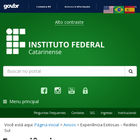
Comunica BR
Acesso à informação
Participe
Legislaç
Ir
Barra
para
Alto contraste
o
conteúdo
de
acessibilidade
Formulário
Busca
Faz
de
Links
busca
Instagram
Facebook
Youtube
Restrito
sociais
Menu principal
Perguntas Frequentes
Contatos
SIG
Ingresso
Institucional
Você está aqui:
Página inicial
>
Avisos
> Experiência Exitosas – Reditec
Sul