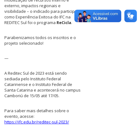
externo, impactos regionais e
visibilidade – o indicado para participar
como Experiência Exitosa do IFC na
REDITEC Sul foi o programa
ReCicla
.
Parabenizamos todos os inscritos e o
projeto selecionado!
—
A Reditec Sul de 2023 está sendo
sediada pelo Instituto Federal
Catarinense e o Instituto Federal de
Santa Catarina e acontecerá no campus
Camboriú de 15/05 até 17/05.
Para saber mais detalhes sobre o
evento, acesse:
https://ifc.edu.br/reditec-sul-2023/
I
I