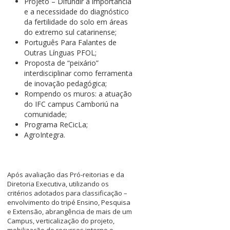
Projeto – Difundir a importância
e a necessidade do diagnóstico
da fertilidade do solo em áreas
do extremo sul catarinense;
Português Para Falantes de
Outras Línguas PFOL;
Proposta de “peixário”
interdisciplinar como ferramenta
de inovação pedagógica;
Rompendo os muros: a atuação
do IFC campus Camboriú na
comunidade;
Programa ReCicLa;
AgroIntegra.
Após avaliação das Pró-reitorias e da
Diretoria Executiva, utilizando os
critérios adotados para classificação –
envolvimento do tripé Ensino, Pesquisa
e Extensão, abrangência de mais de um
Campus, verticalização do projeto,
mobilização de recursos interno e