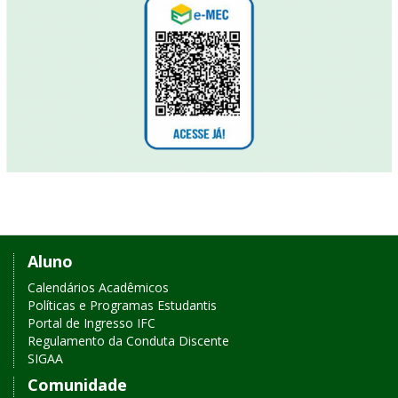
Links
Aluno
de
Calendários Acadêmicos
Políticas e Programas Estudantis
acesso
Portal de Ingresso IFC
Regulamento da Conduta Discente
rápido
SIGAA
Comunidade