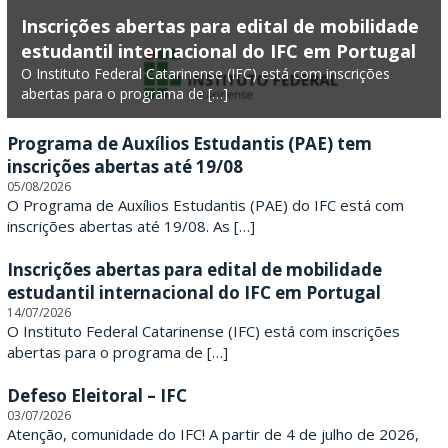
F
Inscrições abertas para edital de mobilidade
estudantil internacional do IFC em Portugal
e
O Instituto Federal Catarinense (IFC) está com inscrições
abertas para o programa de […]
d
e
Programa de Auxílios Estudantis (PAE) tem
inscrições abertas até 19/08
r
05/08/2026
O Programa de Auxílios Estudantis (PAE) do IFC está com
a
inscrições abertas até 19/08. As […]
l
Inscrições abertas para edital de mobilidade
estudantil internacional do IFC em Portugal
C
14/07/2026
O Instituto Federal Catarinense (IFC) está com inscrições
a
abertas para o programa de […]
t
Defeso Eleitoral – IFC
a
03/07/2026
Atenção, comunidade do IFC! A partir de 4 de julho de 2026,