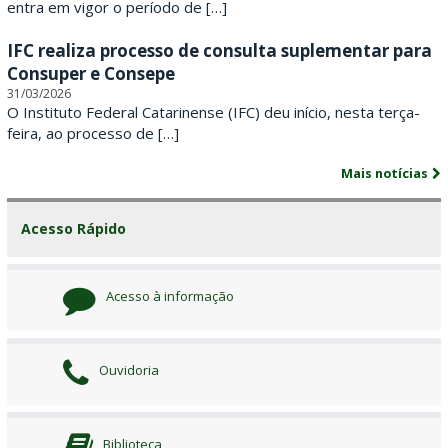
r
entra em vigor o período de […]
i
IFC realiza processo de consulta suplementar para
Consuper e Consepe
n
31/03/2026
O Instituto Federal Catarinense (IFC) deu início, nesta terça-
e
feira, ao processo de […]
n
Mais notícias
s
Acesso Rápido
e
Acesso à informação
Ouvidoria
Biblioteca