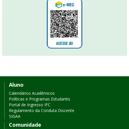
Links
Aluno
de
Calendários Acadêmicos
Políticas e Programas Estudantis
acesso
Portal de Ingresso IFC
Regulamento da Conduta Discente
rápido
SIGAA
Comunidade