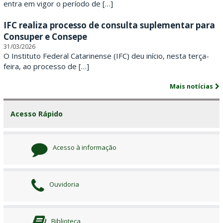
r
entra em vigor o período de […]
i
IFC realiza processo de consulta suplementar para
Consuper e Consepe
n
31/03/2026
O Instituto Federal Catarinense (IFC) deu início, nesta terça-
e
feira, ao processo de […]
n
Mais notícias
s
Acesso Rápido
e
Acesso à informação
Ouvidoria
Biblioteca