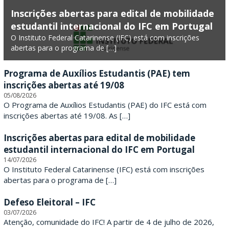
F
Inscrições abertas para edital de mobilidade
estudantil internacional do IFC em Portugal
e
O Instituto Federal Catarinense (IFC) está com inscrições
abertas para o programa de […]
d
e
Programa de Auxílios Estudantis (PAE) tem
inscrições abertas até 19/08
r
05/08/2026
O Programa de Auxílios Estudantis (PAE) do IFC está com
a
inscrições abertas até 19/08. As […]
l
Inscrições abertas para edital de mobilidade
estudantil internacional do IFC em Portugal
C
14/07/2026
O Instituto Federal Catarinense (IFC) está com inscrições
a
abertas para o programa de […]
t
Defeso Eleitoral – IFC
a
03/07/2026
Atenção, comunidade do IFC! A partir de 4 de julho de 2026,