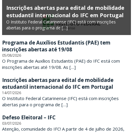
F
Inscrições abertas para edital de mobilidade
estudantil internacional do IFC em Portugal
e
O Instituto Federal Catarinense (IFC) está com inscrições
abertas para o programa de […]
d
e
Programa de Auxílios Estudantis (PAE) tem
inscrições abertas até 19/08
r
05/08/2026
O Programa de Auxílios Estudantis (PAE) do IFC está com
a
inscrições abertas até 19/08. As […]
l
Inscrições abertas para edital de mobilidade
estudantil internacional do IFC em Portugal
C
14/07/2026
O Instituto Federal Catarinense (IFC) está com inscrições
a
abertas para o programa de […]
t
Defeso Eleitoral – IFC
a
03/07/2026
Atenção, comunidade do IFC! A partir de 4 de julho de 2026,