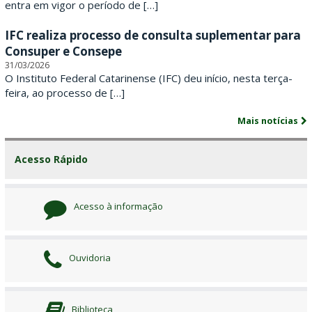
r
entra em vigor o período de […]
i
IFC realiza processo de consulta suplementar para
Consuper e Consepe
n
31/03/2026
O Instituto Federal Catarinense (IFC) deu início, nesta terça-
e
feira, ao processo de […]
n
Mais notícias
s
Acesso Rápido
e
Acesso à informação
Ouvidoria
Biblioteca