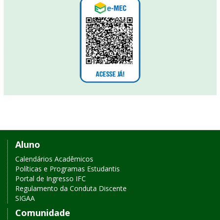
Links
Aluno
de
Calendários Acadêmicos
Políticas e Programas Estudantis
acesso
Portal de Ingresso IFC
Regulamento da Conduta Discente
rápido
SIGAA
Comunidade