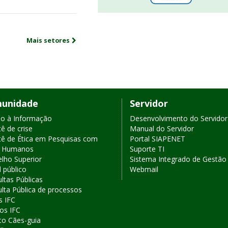
Mais setores
unidade
Servidor
o à Informação
Desenvolvimento do Servidor
ê de crise
Manual do Servidor
ê de Ética em Pesquisas com
Portal SIAPENET
s Humanos
Suporte TI
lho Superior
Sistema Integrado de Gestão 
l público
Webmail
ltas Públicas
lta Pública de processos
s IFC
os IFC
to Cães-guia