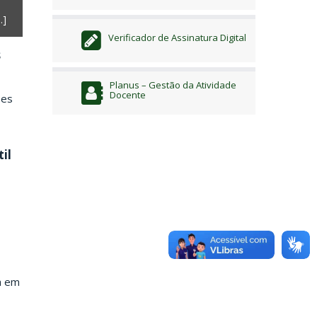
Atenção, comunidade do IFC! A partir de 4 de julho de 2026, 
…]
[…]
Verificador de Assinatura Digital
s
Planus – Gestão da Atividade
Docente
ões
il
a em