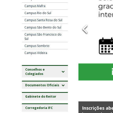
t
Campus Mafra
Campus Rio do Sul
u
Campus Santa Rosa do Sul
t
Campus São Bento do Sul
o
Campus São Francisco do
Sul
F
Campus Sombrio
Campus Videira
e
d
Conselhos e
e
Colegiados
r
Documentos Oficiais
a
Gabinete do Reitor
 (PAE) tem inscrições abertas
l
Inscrições ab
Corregedoria IFC