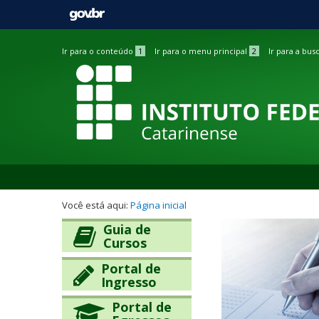
Barra
Ir para o conteúdo
1
Ir para o menu principal
2
Ir para a bus
de
acessibilidade
Você está aqui:
Página inicial
I
I
Guia de
n
n
Cursos
í
í
Portal de
c
c
Ingresso
i
i
o
o
Portal de
d
d