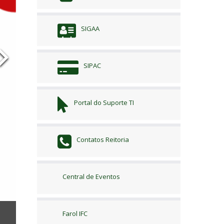
SIGAA
SIPAC
Portal do Suporte TI
Contatos Reitoria
Central de Eventos
Farol IFC
Defeso Eleitoral – IFC