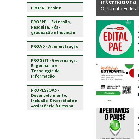
C
internacional
FC está com inscrições abertas até 19/08. As
PROEN - Ensino
O Instituto Federa
a
PROEPPI - Extensão,
t
Pesquisa, Pós-
graduação e Inovação
a
PROAD - Administração
r
i
PROGETI - Governança,
Engenharia e
Tecnologia da
n
Informação
e
PROPESSOAS -
Desenvolvimento,
n
Inclusão, Diversidade e
Assistência à Pessoa
s
e