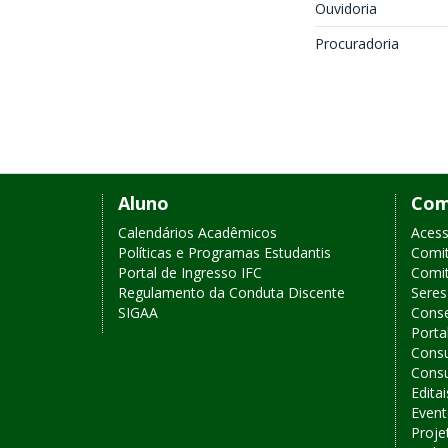
Ouvidoria
Procuradoria
Links
Aluno
Com
de
Calendários Acadêmicos
Acess
Políticas e Programas Estudantis
Comit
acesso
Portal de Ingresso IFC
Comit
Regulamento da Conduta Discente
Sere
rápido
SIGAA
Conse
Porta
Consu
Consu
Editai
Event
Proje