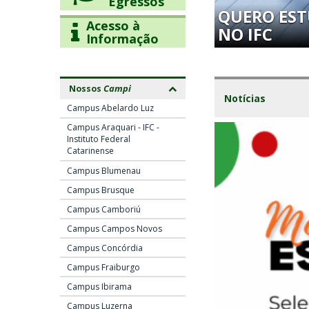
Egressos
o
o
QUERO ES
m
c
Acesso à
NO IFC
e
o
Informação
n
n
u
t
p
e
I
r
ú
Nossos
Campi
Notícias
i
d
F
Campus Abelardo Luz
n
o
Campus Araquari - IFC -
c
C
Instituto Federal
i
Catarinense
p
-
a
Campus Blumenau
l
I
Campus Brusque
Campus Camboriú
n
Campus Campos Novos
s
Campus Concórdia
t
Campus Fraiburgo
Campus Ibirama
i
Campus Luzerna