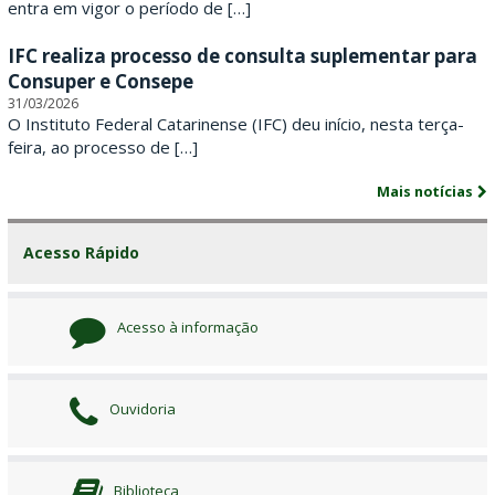
r
entra em vigor o período de […]
i
IFC realiza processo de consulta suplementar para
Consuper e Consepe
n
31/03/2026
O Instituto Federal Catarinense (IFC) deu início, nesta terça-
e
feira, ao processo de […]
n
Mais notícias
s
Acesso Rápido
e
Acesso à informação
Ouvidoria
Biblioteca