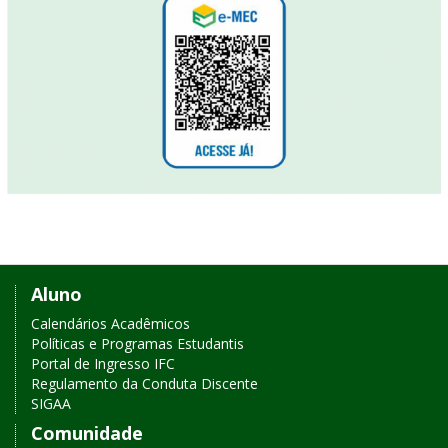
Links
Aluno
de
Calendários Acadêmicos
Políticas e Programas Estudantis
acesso
Portal de Ingresso IFC
Regulamento da Conduta Discente
rápido
SIGAA
Comunidade