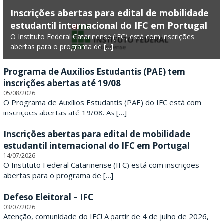
F
Inscrições abertas para edital de mobilidade
estudantil internacional do IFC em Portugal
e
O Instituto Federal Catarinense (IFC) está com inscrições
abertas para o programa de […]
d
e
Programa de Auxílios Estudantis (PAE) tem
inscrições abertas até 19/08
r
05/08/2026
O Programa de Auxílios Estudantis (PAE) do IFC está com
a
inscrições abertas até 19/08. As […]
l
Inscrições abertas para edital de mobilidade
estudantil internacional do IFC em Portugal
C
14/07/2026
O Instituto Federal Catarinense (IFC) está com inscrições
a
abertas para o programa de […]
t
Defeso Eleitoral – IFC
a
03/07/2026
Atenção, comunidade do IFC! A partir de 4 de julho de 2026,